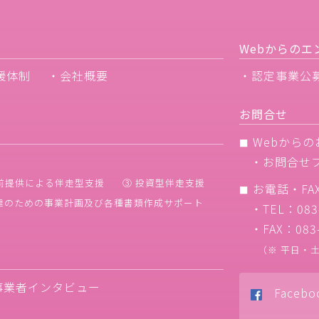
Webからのエ
援体制
・会社概要
・認定事業公
お問合せ
Webからの
■
・
お問合せ
前提供による伴走型支援
③ 投資型伴走支援
お電話・FA
■
調達のための事業計画及び各種書類作成サポート
・TEL：083-
・FAX：083-
（※ 平日・土・
事業者インタビュー
Facebo