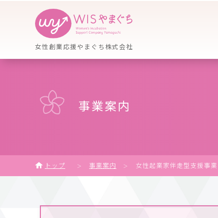
女性創業応援やまぐち株式会社
事業案内
トップ
事業案内
女性起業家伴走型支援事業
＞
＞