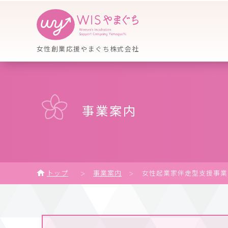
女性創業応援やまぐち株式会社
事業案内
トップ
事業案内
女性起業家伴走型支援事業
＞
＞