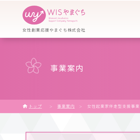
女性創業応援やまぐち株式会社
事業案内
トップ
事業案内
女性起業家伴走型支援事業
＞
＞