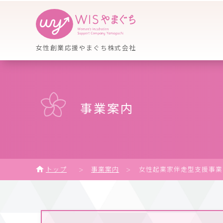
女性創業応援やまぐち株式会社
事業案内
トップ
事業案内
女性起業家伴走型支援事業
＞
＞