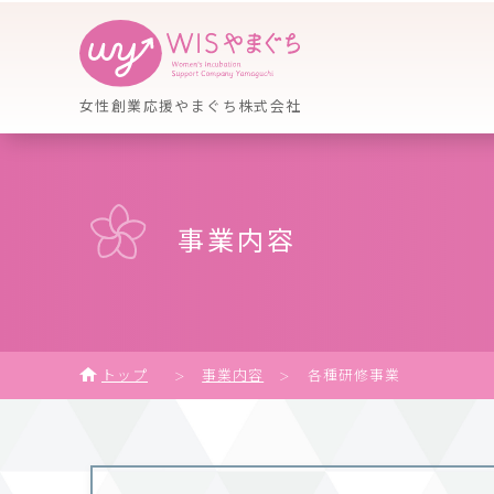
女性創業応援やまぐち株式会社
事業内容
トップ
事業内容
各種研修事業
＞
＞