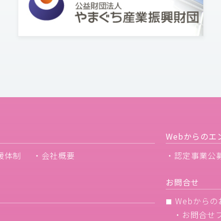
Webからのエ
援体制
・会社概要
・認定事業公
お問合せ
Webからの
■
・
お問合せ