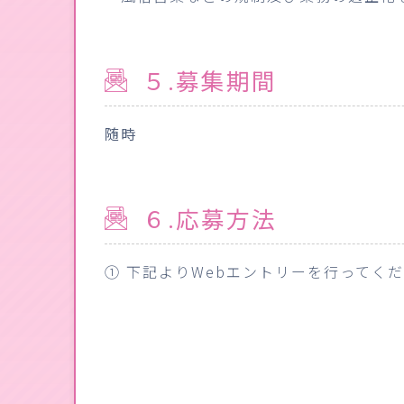
５.募集期間
随時
６.応募方法
① 下記よりWebエントリーを行ってく