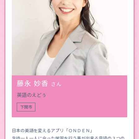
藤永 妙香
さん
英語のえどぅ
下関市
日本の英語を変えるアプリ「ＯＮＤＥＮ」
生徒一人一人に合った学習を行う事が出来る音読の３つの