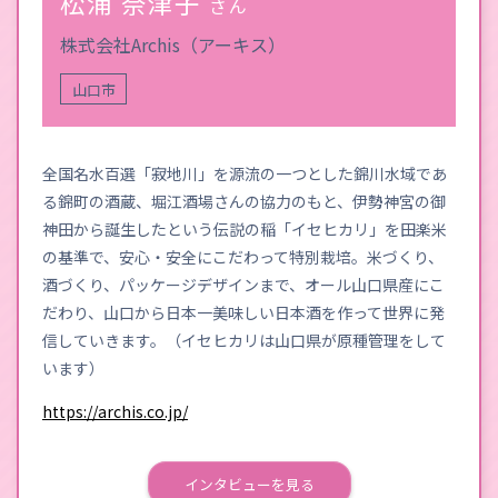
松浦 奈津子
さん
株式会社Archis（アーキス）
山口市
全国名水百選「寂地川」を源流の一つとした錦川水域であ
る錦町の酒蔵、堀江酒場さんの協力のもと、伊勢神宮の御
神田から誕生したという伝説の稲「イセヒカリ」を田楽米
の基準で、安心・安全にこだわって特別栽培。米づくり、
酒づくり、パッケージデザインまで、オール山口県産にこ
だわり、山口から日本一美味しい日本酒を作って世界に発
信していきます。（イセヒカリは山口県が原種管理をして
います）
https://archis.co.jp/
インタビューを見る