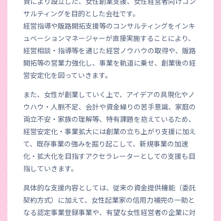
資により設立した、女性創業支援、女性経営者向けコン
サルティングを目的とした会社です。
経営指導や販路開拓支援等のコンサルティングをインキ
ュベーションマネージャーが直接実施することにより、
経営相談・指導等を通じた経営ノウハウの取得や、販路
開拓等の営業力強化し、事業を軌道に乗せ、創業後の経
営安定化を図っていきます。
また、女性が創業していく上で、アイデアの具現化やノ
ウハウ・人脈不足、会計や資金繰りの苦手意識、家庭の
両立不安・家族の理解等、特有課題を抱えているため、
経営安定化・事業拡大には創業の立ち上がり支援に加え
て、既存事業の強みを掘り起こして、新規事業の加速
化・拡大化を目指すアクセラレーターとしての支援も目
指していきます。
具体的な支援内容としては、従来の資金提供機能（委託
契約方式）に加えて、女性起業家の信用力補完の一助と
なる認定事業登録事業や、有望な女性経営者の企業に対