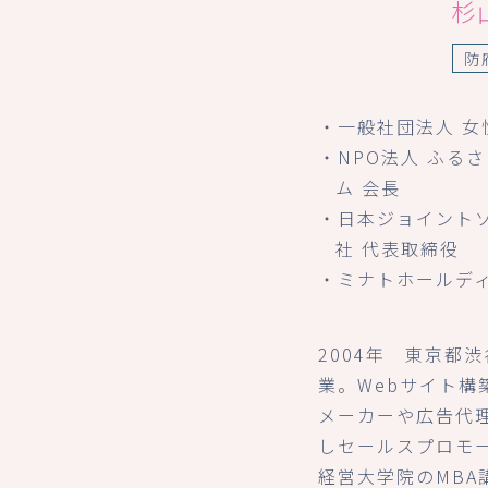
杉
防
・一般社団法人 女
・NPO法人 ふる
ム 会長
・日本ジョイント
社 代表取締役
・ミナトホールデ
2004年 東京都
業。Webサイト構
メーカーや広告代
しセールスプロモ
経営大学院のMBA