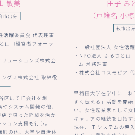
山 敏美
田子 み
（戸籍名 小
府市出身
萩市出
性活躍委員会 代表理事
さと山口経営者フォーラ
・一般社団法人 女性活
・NPO法人 ふるさと山
ソリューションズ株式会
ム 常務理事
・株式会社コスモピア 
ィングス株式会社 取締役
早稲田大学在学中に「科
渋谷区にてIT会社を創
すく伝える」活動を開始
築やシステム開発の他、
い、女性起業家として女
理店で培った経験を活か
キャリアの継続を目指す
ーション支援も行う。
現在、IT システムの導
講師の他、大学や自治体