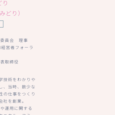
どり
椋みどり）
身
躍委員会 理事
口経営者フォーラ
代表取締役
学技術をわかりや
し、当時、数少な
性の仕事をつくり
会社を創業。
入や運用に関する