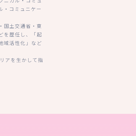
クニカル・コミュ
ル・コミュニケー
・国土交通省・東
どを歴任し、「起
地域活性化」など
ャリアを生かして指