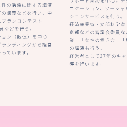
サポート業務を中心にテ
女性の活躍に関する講演
ニケーション、ソーシャ
グの講義などを行い、中
ションサービスを行う。
スプランコンテスト
経済産業省・文部科学省
査員などを行う。
京都などの審議会委員な
ション（販促）を中心
業」「女性の働き方」「
ブランディングから経営
の講演も行う。
行っています。
経営者として37年のキ
導を行います。