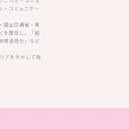
クニカル・コミュ
ル・コミュニケー
・国土交通省・東
どを歴任し、「起
地域活性化」など
ャリアを生かして指