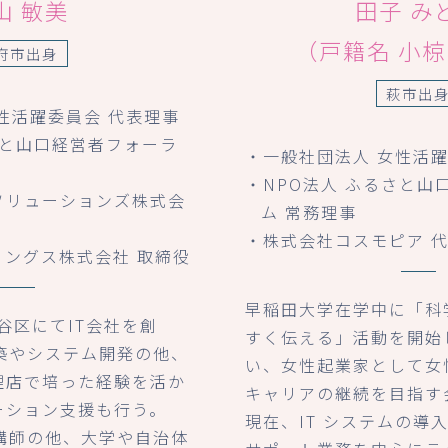
山 敏美
田子 み
（戸籍名 小
府市出身
萩市出
性活躍委員会 代表理事
さと山口経営者フォーラ
・一般社団法人 女性活
・NPO法人 ふるさと山
ソリューションズ株式会
ム 常務理事
・株式会社コスモピア 
ィングス株式会社 取締役
早稲田大学在学中に「科
渋谷区にてIT会社を創
すく伝える」活動を開始
築やシステム開発の他、
い、女性起業家として女
理店で培った経験を活か
キャリアの継続を目指す
ーション支援も行う。
現在、IT システムの導
講師の他、大学や自治体