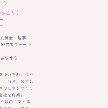
どり
椋みどり）
身
躍委員会 理事
口経営者フォーラ
代表取締役
学技術をわかりや
し、当時、数少な
性の仕事をつくり
会社を創業。
入や運用に関する