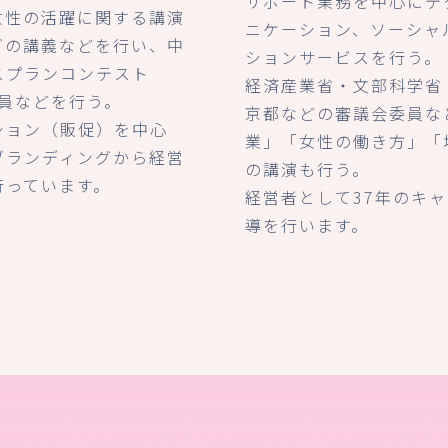
サポート業務を中心にテ
女性の活躍に関する講演
ニケーション、ソーシャ
グの講義などを行い、中
ションサービスを行う。
スプランコンテスト
経済産業省・文部科学省
査員などを行う。
京都などの審議会委員な
ション（販促）を中心
業」「女性の働き方」「
ブランディングから経営
の講演も行う。
行っています。
経営者として37年のキ
導を行います。