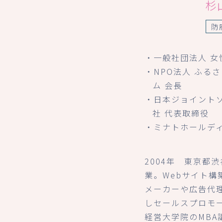
杉
防
・一般社団法人 女
・NPO法人 ふる
ム 会長
・日本ジョイント
社 代表取締役
・ミナトホールデ
2004年 東京都
業。Webサイト構
メーカーや広告代
しセールスプロモ
経営大学院のMBA