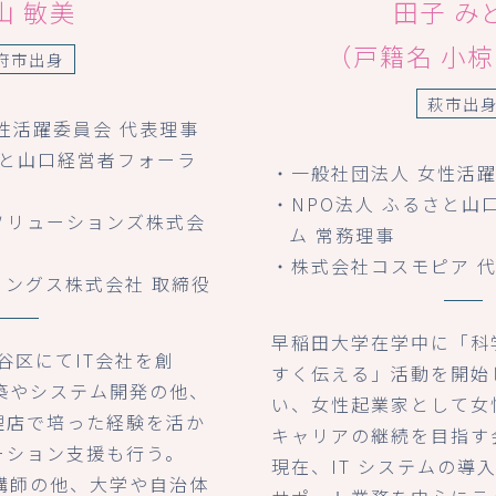
山 敏美
田子 み
（戸籍名 小
府市出身
萩市出
性活躍委員会 代表理事
さと山口経営者フォーラ
・一般社団法人 女性活
・NPO法人 ふるさと山
ソリューションズ株式会
ム 常務理事
・株式会社コスモピア 
ィングス株式会社 取締役
早稲田大学在学中に「科
渋谷区にてIT会社を創
すく伝える」活動を開始
築やシステム開発の他、
い、女性起業家として女
理店で培った経験を活か
キャリアの継続を目指す
ーション支援も行う。
現在、IT システムの導
講師の他、大学や自治体