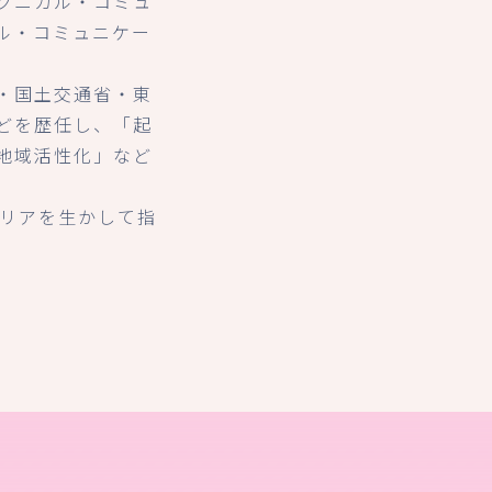
クニカル・コミュ
ル・コミュニケー
・国土交通省・東
どを歴任し、「起
地域活性化」など
ャリアを生かして指