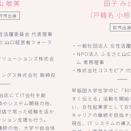
山 敏美
田子 み
（戸籍名 小
府市出身
萩市出
性活躍委員会 代表理事
さと山口経営者フォーラ
・一般社団法人 女性活
・NPO法人 ふるさと山
ソリューションズ株式会
ム 常務理事
・株式会社コスモピア 
ィングス株式会社 取締役
早稲田大学在学中に「科
渋谷区にてIT会社を創
すく伝える」活動を開始
築やシステム開発の他、
い、女性起業家として女
理店で培った経験を活か
キャリアの継続を目指す
ーション支援も行う。
現在、IT システムの導
講師の他、大学や自治体