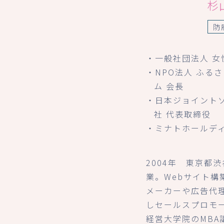
杉
防
・一般社団法人 女
・NPO法人 ふる
ム 会長
・日本ジョイント
社 代表取締役
・ミナトホールデ
2004年 東京都
業。Webサイト構
メーカーや広告代
しセールスプロモ
経営大学院のMBA