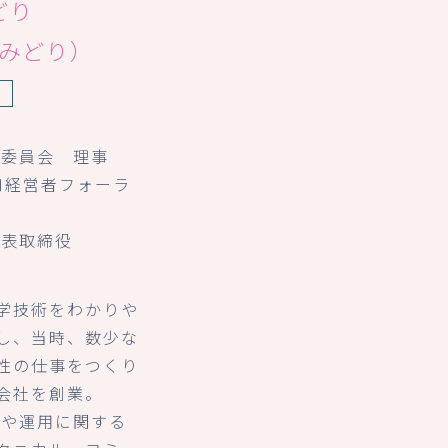
どり
椋みどり）
身
躍委員会 理事
口経営者フォーラ
代表取締役
学技術をわかりや
し、当時、数少な
性の仕事をつくり
会社を創業。
入や運用に関する