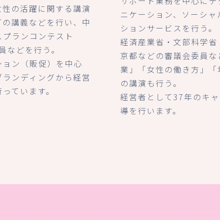
サポート業務を中心にテ
女性の活躍に関する講演
ニケーション、ソーシャ
グの講義などを行い、中
ションサービスを行う。
スプランコンテスト
経済産業省・文部科学省
査員などを行う。
京都などの審議会委員な
ション（販促）を中心
業」「女性の働き方」「
ブランディングから経営
の講演も行う。
行っています。
経営者として37年のキ
導を行います。