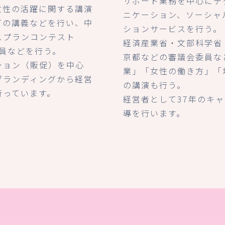
サポート業務を中心にテ
女性の活躍に関する講演
ニケーション、ソーシャ
グの講義などを行い、中
ションサービスを行う。
スプランコンテスト
経済産業省・文部科学省
査員などを行う。
京都などの審議会委員な
ション（販促）を中心
業」「女性の働き方」「
ブランディングから経営
の講演も行う。
行っています。
経営者として37年のキ
導を行います。