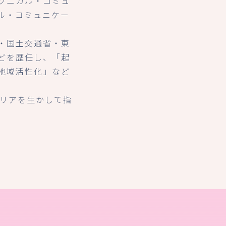
クニカル・コミュ
ル・コミュニケー
・国土交通省・東
どを歴任し、「起
地域活性化」など
ャリアを生かして指