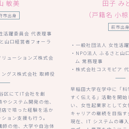
山 敏美
田子 み
（戸籍名 小
府市出身
萩市出
性活躍委員会 代表理事
さと山口経営者フォーラ
・一般社団法人 女性活
・NPO法人 ふるさと山
ソリューションズ株式会
ム 常務理事
・株式会社コスモピア 
ィングス株式会社 取締役
早稲田大学在学中に「科
渋谷区にてIT会社を創
すく伝える」活動を開始
築やシステム開発の他、
い、女性起業家として女
理店で培った経験を活か
キャリアの継続を目指す
ーション支援も行う。
現在、IT システムの導
講師の他、大学や自治体