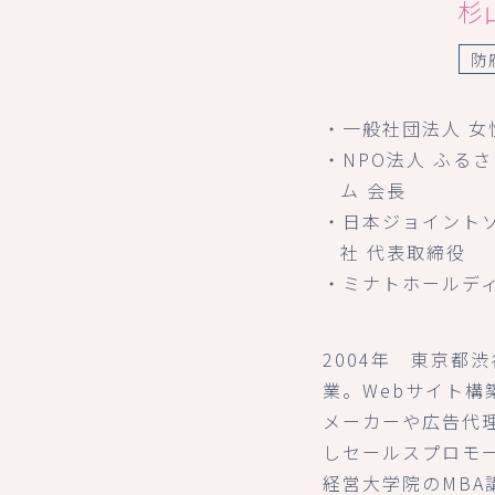
杉
防
・一般社団法人 女
・NPO法人 ふる
ム 会長
・日本ジョイント
社 代表取締役
・ミナトホールデ
2004年 東京都
業。Webサイト構
メーカーや広告代
しセールスプロモ
経営大学院のMBA