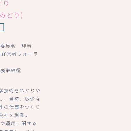
どり
椋みどり）
身
躍委員会 理事
口経営者フォーラ
代表取締役
学技術をわかりや
し、当時、数少な
性の仕事をつくり
会社を創業。
入や運用に関する