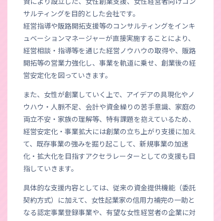
資により設立した、女性創業支援、女性経営者向けコン
サルティングを目的とした会社です。
経営指導や販路開拓支援等のコンサルティングをインキ
ュベーションマネージャーが直接実施することにより、
経営相談・指導等を通じた経営ノウハウの取得や、販路
開拓等の営業力強化し、事業を軌道に乗せ、創業後の経
営安定化を図っていきます。
また、女性が創業していく上で、アイデアの具現化やノ
ウハウ・人脈不足、会計や資金繰りの苦手意識、家庭の
両立不安・家族の理解等、特有課題を抱えているため、
経営安定化・事業拡大には創業の立ち上がり支援に加え
て、既存事業の強みを掘り起こして、新規事業の加速
化・拡大化を目指すアクセラレーターとしての支援も目
指していきます。
具体的な支援内容としては、従来の資金提供機能（委託
契約方式）に加えて、女性起業家の信用力補完の一助と
なる認定事業登録事業や、有望な女性経営者の企業に対