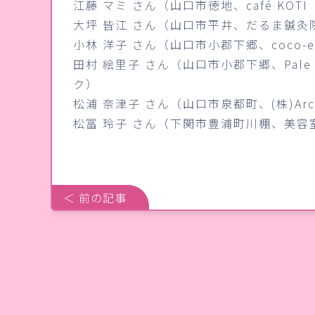
江藤 マミ さん（山口市徳地、café KO
大坪 皆江 さん（山口市平井、だるま鍼灸
小林 洋子 さん（山口市小郡下郷、coco-
田村 絵里子 さん（山口市小郡下郷、Pale 
ク）
松浦 奈津子 さん（山口市泉都町、(株)Ar
松冨 玲子 さん（下関市豊浦町川棚、美容
＜ 前の記事