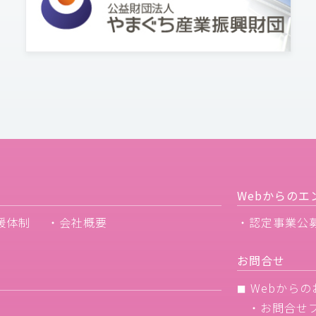
Webからのエ
援体制
・会社概要
・認定事業公
お問合せ
Webからの
■
・
お問合せ