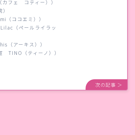
TI（カフェ コティー））
院）
emi（ココエミ））
Lilac（ペールライラッ
chis（アーキス））
室 TINO（ティーノ））
次の記事 ＞