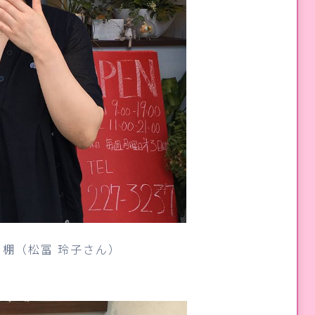
棚（松冨 玲子さん）