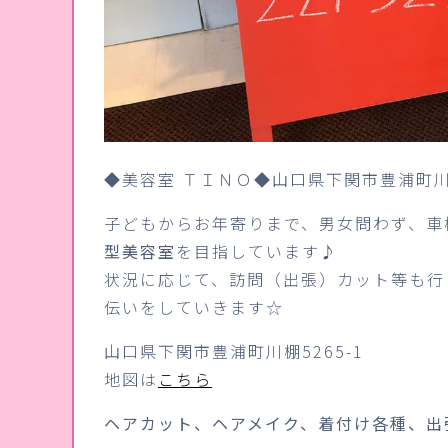
◆美容室 ＴＩＮＯ◆山口県下関市豊浦町川
子どもからお年寄りまで、男女問わず、車
型美容室
を目指しています♪
状況に応じて、訪問（出張）カット等も行
伝いをしていきます☆
山口県下関市豊浦町川棚5265-1
地図は
こちら
ヘアカット、ヘアメイク、着付け各種、出