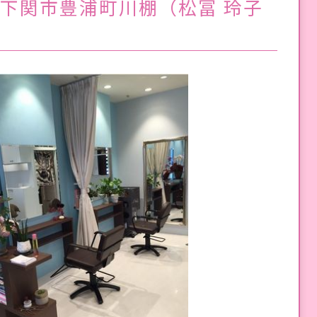
県下関市豊浦町川棚（松冨 玲子