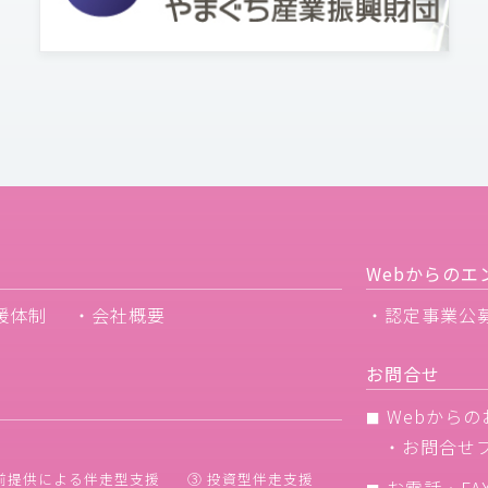
Webからのエ
援体制
・会社概要
・認定事業公
お問合せ
Webからの
■
・
お問合せ
前提供による伴走型支援
③ 投資型伴走支援
お電話・FA