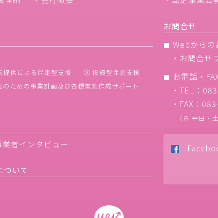
お問合せ
Webからの
■
・
お問合せ
前提供による伴走型支援
③ 投資型伴走支援
お電話・FA
■
調達のための事業計画及び各種書類作成サポート
・TEL：083-
・FAX：083-
（※ 平日・土・
事業者インタビュー
Facebo
について