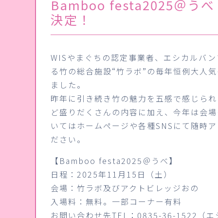
Bamboo festa2025＠
決定！
WISやまぐちの認定事業者、エシカルバ
る竹の総合施設“竹ラボ”の毎年恒例大人
ました。
昨年に引き続き竹の魅力を五感で感じられ
ど盛りだくさんの内容に加え、今年は会場
いてはホームページや各種SNSにて随時
ださい。
【Bamboo festa2025＠うべ】
日程：2025年11月15日（土）
会場：竹ラボ及びアクトビレッジおの
入場料：無料。一部コーナー有料
お問い合わせ先TEL：0835-36-152