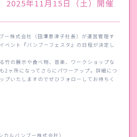
うべ 2025年11月15日（土）開催
ンブー株式会社（田澤恵津子社長）が運営管理す
気イベント『バンブーフェスタ』の日程が決定し
る竹の展示や食べ物、音楽、ワークショップな
も2ヶ所になってさらにパワーアップ。詳細につ
アップいたしますのでぜひフォローしてお待ちく
2（エシカルバンブー株式会社）