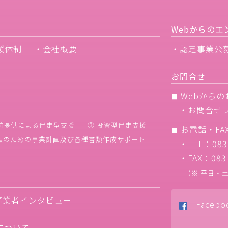
Webからのエ
援体制
・会社概要
・認定事業公
お問合せ
Webからの
■
・
お問合せ
前提供による伴走型支援
③ 投資型伴走支援
お電話・FA
■
調達のための事業計画及び各種書類作成サポート
・TEL：083-
・FAX：083-
（※ 平日・土・
事業者インタビュー
Facebo
について