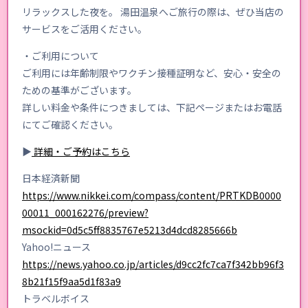
リラックスした夜を。 湯田温泉へご旅行の際は、ぜひ当店の
サービスをご活用ください。
・ご利用について
ご利用には年齢制限やワクチン接種証明など、安心・安全の
ための基準がございます。
詳しい料金や条件につきましては、下記ページまたはお電話
にてご確認ください。
▶
詳細・ご予約はこちら
日本経済新聞
https://www.nikkei.com/compass/content/PRTKDB0000
00011_000162276/preview?
msockid=0d5c5ff8835767e5213d4dcd8285666b
Yahoo!ニュース
https://news.yahoo.co.jp/articles/d9cc2fc7ca7f342bb96f3
8b21f15f9aa5d1f83a9
トラベルボイス