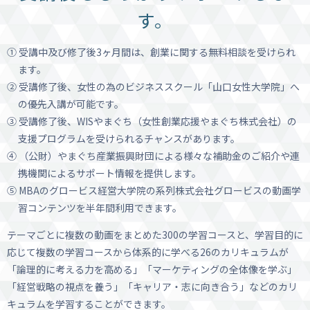
す。
① 受講中及び修了後3ヶ月間は、創業に関する無料相談を受けられ
ます。
② 受講修了後、女性の為のビジネススクール「山口女性大学院」へ
の優先入講が可能です。
③ 受講修了後、WISやまぐち（女性創業応援やまぐち株式会社）の
支援プログラムを受けられるチャンスがあります。
④ （公財）やまぐち産業振興財団による様々な補助金のご紹介や連
携機関によるサポート情報を提供します。
⑤ MBAのグロービス経営大学院の系列株式会社グロービスの動画学
習コンテンツを半年間利用できます。
テーマごとに複数の動画をまとめた300の学習コースと、学習目的に
応じて複数の学習コースから体系的に学べる26のカリキュラムが
「論理的に考える力を高める」「マーケティングの全体像を学ぶ」
「経営戦略の視点を養う」「キャリア・志に向き合う」などのカリ
キュラムを学習することができます。