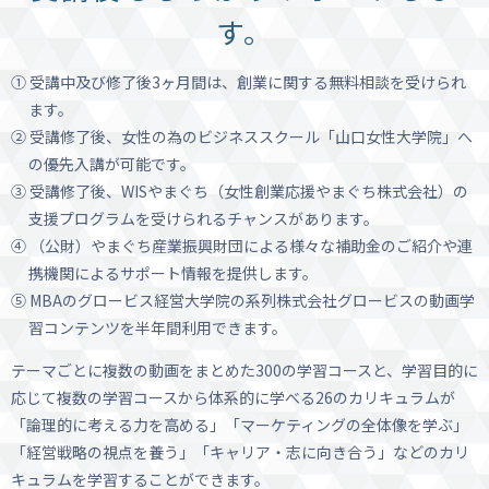
す。
① 受講中及び修了後3ヶ月間は、創業に関する無料相談を受けられ
ます。
② 受講修了後、女性の為のビジネススクール「山口女性大学院」へ
の優先入講が可能です。
③ 受講修了後、WISやまぐち（女性創業応援やまぐち株式会社）の
支援プログラムを受けられるチャンスがあります。
④ （公財）やまぐち産業振興財団による様々な補助金のご紹介や連
携機関によるサポート情報を提供します。
⑤ MBAのグロービス経営大学院の系列株式会社グロービスの動画学
習コンテンツを半年間利用できます。
テーマごとに複数の動画をまとめた300の学習コースと、学習目的に
応じて複数の学習コースから体系的に学べる26のカリキュラムが
「論理的に考える力を高める」「マーケティングの全体像を学ぶ」
「経営戦略の視点を養う」「キャリア・志に向き合う」などのカリ
キュラムを学習することができます。