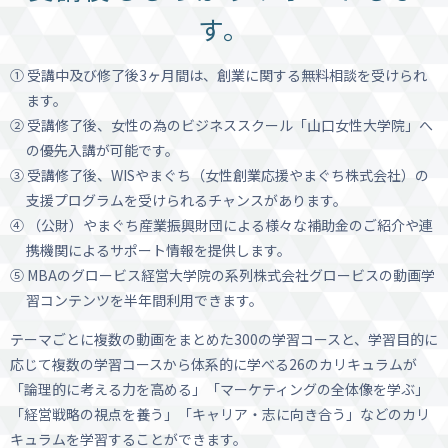
す。
① 受講中及び修了後3ヶ月間は、創業に関する無料相談を受けられ
ます。
② 受講修了後、女性の為のビジネススクール「山口女性大学院」へ
の優先入講が可能です。
③ 受講修了後、WISやまぐち（女性創業応援やまぐち株式会社）の
支援プログラムを受けられるチャンスがあります。
④ （公財）やまぐち産業振興財団による様々な補助金のご紹介や連
携機関によるサポート情報を提供します。
⑤ MBAのグロービス経営大学院の系列株式会社グロービスの動画学
習コンテンツを半年間利用できます。
テーマごとに複数の動画をまとめた300の学習コースと、学習目的に
応じて複数の学習コースから体系的に学べる26のカリキュラムが
「論理的に考える力を高める」「マーケティングの全体像を学ぶ」
「経営戦略の視点を養う」「キャリア・志に向き合う」などのカリ
キュラムを学習することができます。