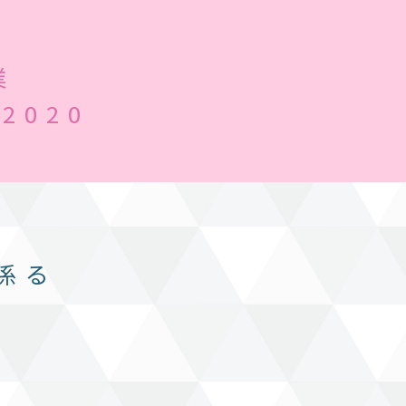
業
2020
係る