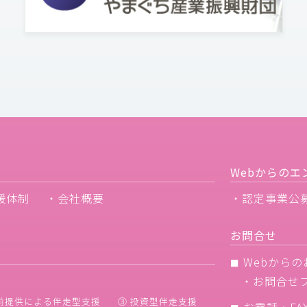
Webからのエ
援体制
・会社概要
・認定事業公
お問合せ
Webからの
■
・
お問合せ
前提供による伴走型支援
③ 投資型伴走支援
お電話・FA