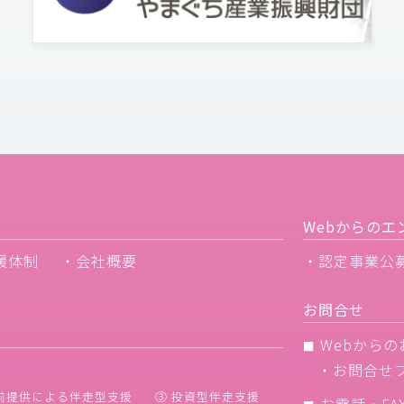
Webからのエ
援体制
・会社概要
・認定事業公
お問合せ
Webからの
■
・
お問合せ
前提供による伴走型支援
③ 投資型伴走支援
お電話・FA